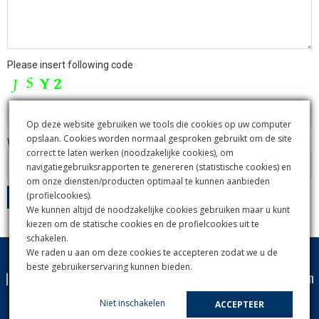
Please insert following code
Op deze website gebruiken we tools die cookies op uw computer
opslaan. Cookies worden normaal gesproken gebruikt om de site
What do people wear in the Netherlands, clogs or cowboy boots?
correct te laten werken (noodzakelijke cookies), om
navigatiegebruiksrapporten te genereren (statistische cookies) en
om onze diensten/producten optimaal te kunnen aanbieden
(profielcookies).
We kunnen altijd de noodzakelijke cookies gebruiken maar u kunt
kiezen om de statische cookies en de profielcookies uit te
schakelen.
We raden u aan om deze cookies te accepteren zodat we u de
beste gebruikerservaring kunnen bieden.
|
Contact
|
© SYS, Supporting Your Systems B.V. 2025
|
Privacy- en
cookie beleid
|
Niet inschakelen
ACCEPTEER