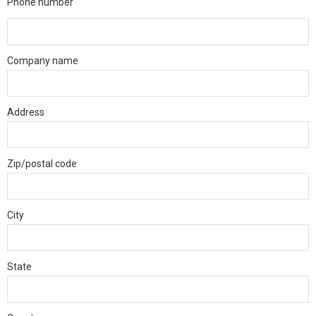
Phone number
Remote Support
Company name
088 – 638 96 75
Address
Zip/postal code
City
State