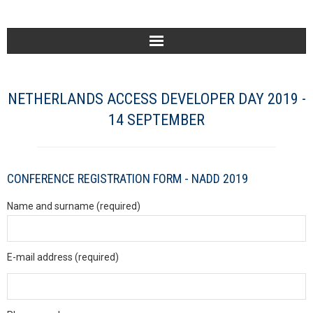
Home
NETHERLANDS ACCESS DEVELOPER DAY 2019 -
Voor wie
14 SEPTEMBER
NADD
Diensten
CONFERENCE REGISTRATION FORM - NADD 2019
Name and surname (required)
Producten
SYS
E-mail address (required)
Contact