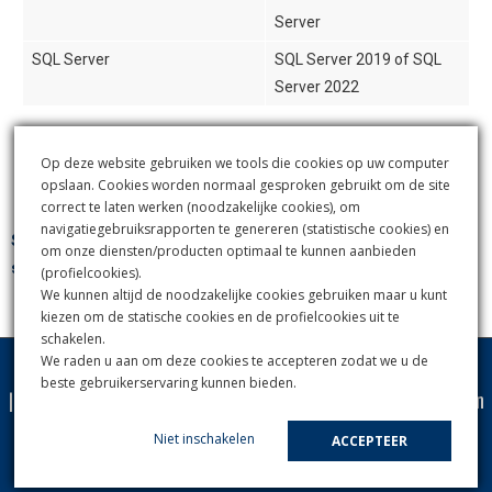
Server
SQL Server
SQL Server 2019 of SQL
Server 2022
NB: Gigabit netwerk vereist
Op deze website gebruiken we tools die cookies op uw computer
opslaan. Cookies worden normaal gesproken gebruikt om de site
correct te laten werken (noodzakelijke cookies), om
navigatiegebruiksrapporten te genereren (statistische cookies) en
SYS levert ook support speciaal voor ZBC's en medisch
om onze diensten/producten optimaal te kunnen aanbieden
specialisten
(profielcookies).
We kunnen altijd de noodzakelijke cookies gebruiken maar u kunt
kiezen om de statische cookies en de profielcookies uit te
schakelen.
We raden u aan om deze cookies te accepteren zodat we u de
beste gebruikerservaring kunnen bieden.
|
Contact
|
© SYS, Supporting Your Systems B.V. 2025
|
Privacy- en
cookie beleid
|
Niet inschakelen
ACCEPTEER