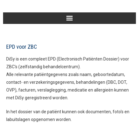
Home
EPD voor ZBC
Voor wie
DiSy is een compleet EPD (Electronisch Patiënten Dossier) voor
NADD
ZBC's (zelfstandig behandelcentrum).
Alle relevante patiëntgegevens zoals naam, geboortedatum,
Diensten
contact- en verzekeringsgegevens, behandelingen (DBC, DOT,
OVP), facturen, verslaglegging, medicatie en allergieën kunnen
Producten
met DiSy geregistreerd worden.
SYS
In het dossier van de patiënt kunnen ook documenten, foto's en
labuitslagen opgenomen worden.
Contact