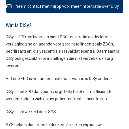
Neem contact met mij op voor meer informatie over DiSy
Remote Support
Wat is DiSy?
DiSy
is EPD software en biedt DBC registratie en declaratie,
verslaglegging en agenda voor zorginstellingen zoals ZBC's,
088 – 638 96 75
bedrijfsartsen, dialysecentra en revalidatiecentra. Daarnaast is
DiSy
ook geschikt voor instellingen die niet verzekerde zorg
leveren.
Het ene EPD is het andere niet maar waarin is DiSy anders?
DiSy is het EPD dat voor ú zorgt. DiSy helpt u om efficiënt te
werken zodat u zich op uw patiënten kunt concentreren.
DiSy
is ontwikkeld door SYS.
SYS helpt u door mee te denken. Zo kijken wij hoe uw